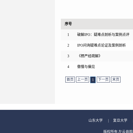
序号
1
破解IPO：疑难点剖析与案例点评
2
IPO问询疑难点论证及案例剖析
3
《楞严经疏解》
4
傲慢与偏见
首页
上一页
下一页
末页
1
山东大学
|
复旦大学
版权所有:左云县图书