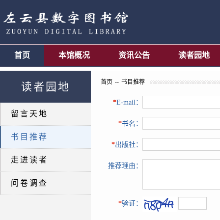
首页
本馆概况
资讯公告
读者园地
首页
--
书目推荐
读者园地
*
E-mail：
留言天地
*
书名：
书目推荐
*
出版社：
走进读者
推荐理由：
问卷调查
*
验证：